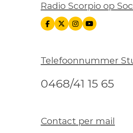
Radio Scorpio op Soc
F
X
I
Y
a
n
o
c
s
u
e
t
T
b
a
u
Telefoonnummer St
o
g
b
o
r
e
k
a
m
0468/41 15 65
Contact per mail