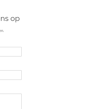
ns op
en.